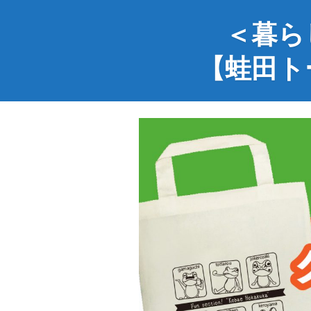
＜暮ら
【蛙田ト