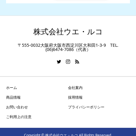
株式会社ウエ・ルコ
〒555-0032大阪府大阪市西淀川区大和田1-3-9 TEL.
(06)6474-7086（代表）
ホーム
会社案内
商品情報
採用情報
お問い合わせ
プライバシーポリシー
ご利用上の注意
Copyright © 株式会社ウエ・ルコ All Rights Reserved.